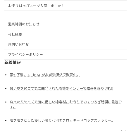
本造り はっぴスーツ入荷しました！
営業時間のお知らせ
会社概要
お問い合わせ
プライバシーポリシー
新着情報
帯や下駄、カゴBAGがお買得価格で販売中。
暑い夏を過ごす為に開発された高機能インナーで酷暑を乗り切れ‼
ゆったりサイズで肌に優しい綿素材。おうちでのくつろぎ時間に最適で
す。
モフモフとした優しい触り心地のフロッキードロップステッカー。