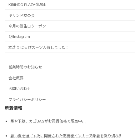
KIRINDO PLAZA帝塚山
キリンド友の会
今月の誕生日クーポン
Instagram
本造り はっぴスーツ入荷しました！
営業時間のお知らせ
会社概要
お問い合わせ
プライバシーポリシー
新着情報
帯や下駄、カゴBAGがお買得価格で販売中。
暑い夏を過ごす為に開発された高機能インナーで酷暑を乗り切れ‼