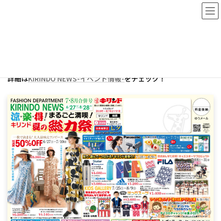
コ
ナ
ン
ビ
テ
ゲ
ン
ー
TOP
WEBチラシ
ツ
シ
へ
ョ
ス
ン
2026年7.8月号 WEBチラシ
キ
に
詳細は
KIRINDO NEWS-イベント情報-
をチェック！
ッ
移
プ
動