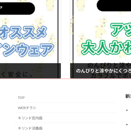
2026年6月1日
新
TOP
WEBチラシ
キリンド庄内店
キリンド淡路店