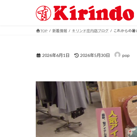
コ
ナ
ン
ビ
テ
ゲ
ン
ー
TOP
新着情報
キリンド庄内店ブログ
これからの暑
ツ
シ
これからの暑い季節に
へ
ョ
ス
ン
最
キ
に
2026年6月1日
2026年5月30日
pop
終
ッ
移
更
プ
動
これからの暑い季節に
新
日
時
: