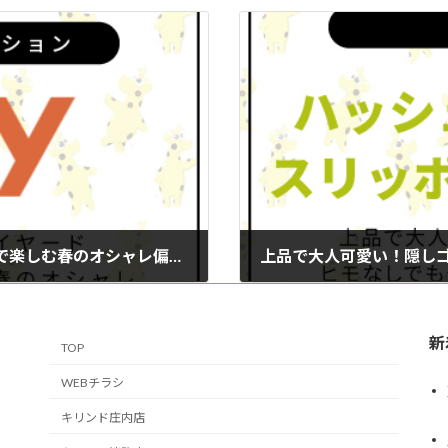
カラーで素材でレイヤードでニットコーデで楽しむ春のオシャレ偏差値。
2026年2月15日
新
TOP
WEBチラシ
キリンド庄内店