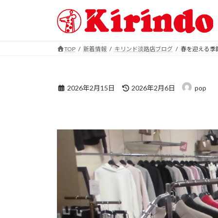
コ
ナ
ン
ビ
テ
ゲ
ン
ー
TOP
新着情報
キリンド淡路店ブログ
春を迎える季
ツ
シ
春を迎える季節なのにま
へ
ョ
ス
ン
最
キ
に
2026年2月15日
2026年2月6日
pop
終
ッ
移
更
プ
動
春を迎える季節なのにま
新
日
時
: