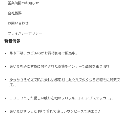
営業時間のお知らせ
会社概要
お問い合わせ
プライバシーポリシー
新着情報
帯や下駄、カゴBAGがお買得価格で販売中。
暑い夏を過ごす為に開発された高機能インナーで酷暑を乗り切れ‼
ゆったりサイズで肌に優しい綿素材。おうちでのくつろぎ時間に最適で
す。
モフモフとした優しい触り心地のフロッキードロップステッカー。
暑い夏はサラっと1枚で着れて涼しいワンピースで決まり♪