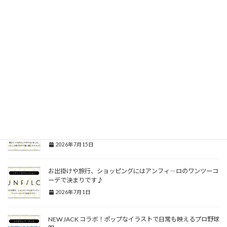
2026年7月15日
夏の冷房対策に！さっと羽織ったり肩掛けしたりと扱いやすく
オシャレニットアウターが熱い
2026年7月15日
選べるデザイン！お洒落に日常使いから焼きたくない日の全面
ガードまで
2026年7月15日
夏のくつろぎウェアがそろいました。さらっとした肌ざわりで
暑い夏にオススメです。
2026年7月15日
お出掛けや旅行、ショッピングにはアンフィ―ロのワンツーコ
ーデで決まりです♪
2026年7月1日
NEW JACK コラボ！ポップなイラストで日常も映えるプロ野球