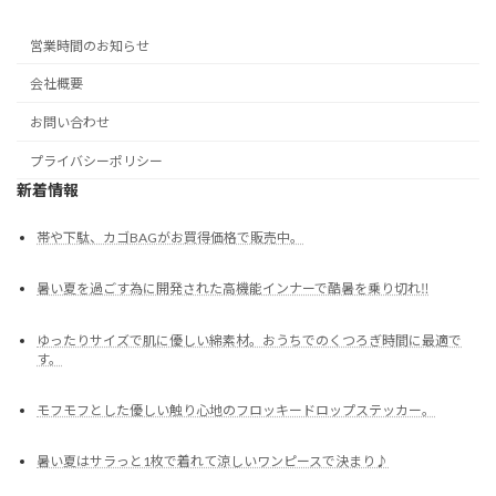
営業時間のお知らせ
会社概要
お問い合わせ
プライバシーポリシー
新着情報
帯や下駄、カゴBAGがお買得価格で販売中。
暑い夏を過ごす為に開発された高機能インナーで酷暑を乗り切れ‼
ゆったりサイズで肌に優しい綿素材。おうちでのくつろぎ時間に最適で
す。
モフモフとした優しい触り心地のフロッキードロップステッカー。
暑い夏はサラっと1枚で着れて涼しいワンピースで決まり♪