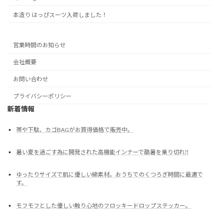
本造り はっぴスーツ入荷しました！
営業時間のお知らせ
会社概要
お問い合わせ
プライバシーポリシー
新着情報
帯や下駄、カゴBAGがお買得価格で販売中。
暑い夏を過ごす為に開発された高機能インナーで酷暑を乗り切れ‼
ゆったりサイズで肌に優しい綿素材。おうちでのくつろぎ時間に最適で
す。
モフモフとした優しい触り心地のフロッキードロップステッカー。