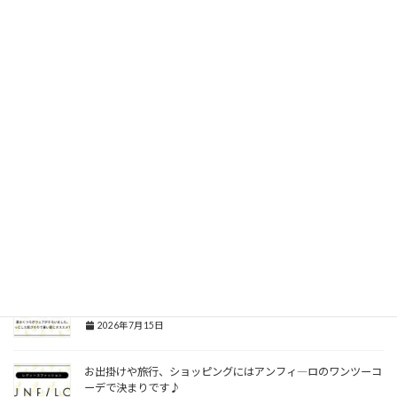
夏本番！涼しく☆お洒落に☆簡単に☆暑さ乗り切るイージーカ
ジュアル商品入荷中！
2026年7月15日
夏の冷房対策に！さっと羽織ったり肩掛けしたりと扱いやすく
オシャレニットアウターが熱い
2026年7月15日
選べるデザイン！お洒落に日常使いから焼きたくない日の全面
ガードまで
2026年7月15日
夏のくつろぎウェアがそろいました。さらっとした肌ざわりで
暑い夏にオススメです。
2026年7月15日
お出掛けや旅行、ショッピングにはアンフィ―ロのワンツーコ
ーデで決まりです♪