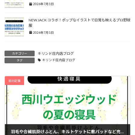
2026年7月1日
NEW JACK コラボ！ポップなイラストで日常も映えるプロ野球
服
2026年7月1日
キリンド庄内店ブログ
カテゴリー
キリンド庄内店ブログ
タグ
前の記事
羽毛や合繊肌掛けふとん、キルトケットに敷パッドなど充実品揃え