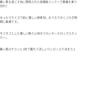
暑い夏を過ごす為に開発された高機能インナーで酷暑を乗り
切れ‼
ゆったりサイズで肌に優しい綿素材。おうちでのくつろぎ時
間に最適です。
モフモフとした優しい触り心地のフロッキードロップステッ
カー。
暑い夏はサラっと1枚で着れて涼しいワンピースで決まり♪