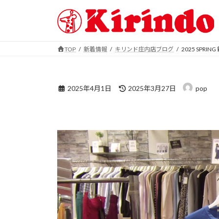
コ
ナ
ン
ビ
テ
ゲ
ン
ー
TOP
新着情報
キリンド庄内店ブログ
2025 SPR
ツ
シ
2025 SPRING 新
へ
ョ
ス
ン
最
キ
に
2025年4月1日
2025年3月27日
pop
終
ッ
移
更
プ
動
2025 SPRING 新
新
日
時
: