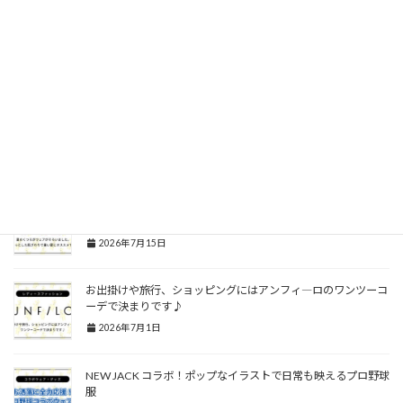
夏の冷房対策に！さっと羽織ったり肩掛けしたりと扱いやすく
オシャレニットアウターが熱い
2026年7月15日
選べるデザイン！お洒落に日常使いから焼きたくない日の全面
ガードまで
2026年7月15日
夏のくつろぎウェアがそろいました。さらっとした肌ざわりで
暑い夏にオススメです。
2026年7月15日
お出掛けや旅行、ショッピングにはアンフィ―ロのワンツーコ
ーデで決まりです♪
2026年7月1日
NEW JACK コラボ！ポップなイラストで日常も映えるプロ野球
服