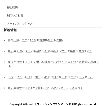
会社概要
お問い合わせ
プライバシーポリシー
新着情報
帯や下駄、カゴBAGがお買得価格で販売中。
暑い夏を過ごす為に開発された高機能インナーで酷暑を乗り切れ‼
ゆったりサイズで肌に優しい綿素材。おうちでのくつろぎ時間に最適で
す。
モフモフとした優しい触り心地のフロッキードロップステッカー。
暑い夏はサラっと1枚で着れて涼しいワンピースで決まり♪
Copyright © Kirindo｜ファッションタウン キリンド All Rights Reserved.